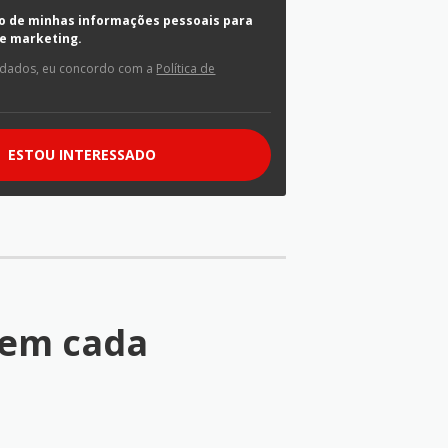
so de minhas informações pessoais para
e marketing.
 dados, eu concordo com a
Política de
ESTOU INTERESSADO
em cada