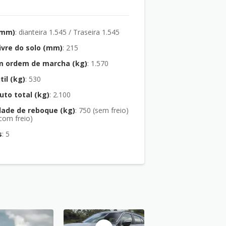
(mm)
: dianteira 1.545 / Traseira 1.545
livre do solo (mm)
: 215
m ordem de marcha (kg)
: 1.570
til (kg)
: 530
uto total (kg)
: 2.100
dade de reboque (kg)
: 750 (sem freio)
(com freio)
s
: 5