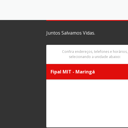
Juntos Salvamos Vidas.
Confira endereços, telefones e horários,
selecionando a unidade abaixo:
Fipal MIT - Maringá