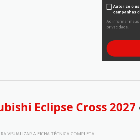
Autorizo o u
campanhas d
Ao informar meus
privacidade
.
ubishi Eclipse Cross 2027
ARA VISUALIZAR A FICHA TÉCNICA COMPLETA