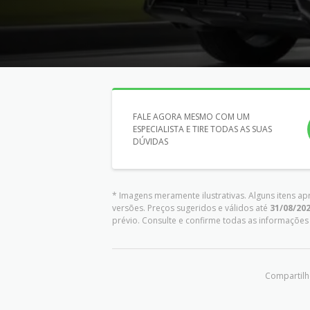
FALE AGORA MESMO COM UM
ESPECIALISTA E TIRE TODAS AS SUAS
DÚVIDAS
* Imagens meramente ilustrativas. Alguns itens a
versões. Preços sugeridos e válidos até
31/08/20
prévio. Consulte e confirme todas as informaçõ
Compartilhe