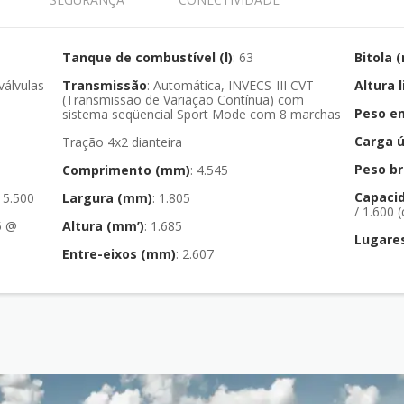
Tanque de combustível (l)
: 63
Bitola 
Transmissão
: Automática, INVECS-III CVT
Altura 
(Transmissão de Variação Contínua) com
Peso e
sistema seqüencial Sport Mode com 8 marchas
Carga ú
Tração 4x2 dianteira
Peso br
Comprimento (mm)
: 4.545
Capaci
@ 5.500
Largura (mm)
: 1.805
/ 1.600 
Altura (mm’)
: 1.685
Lugare
Entre-eixos (mm)
: 2.607