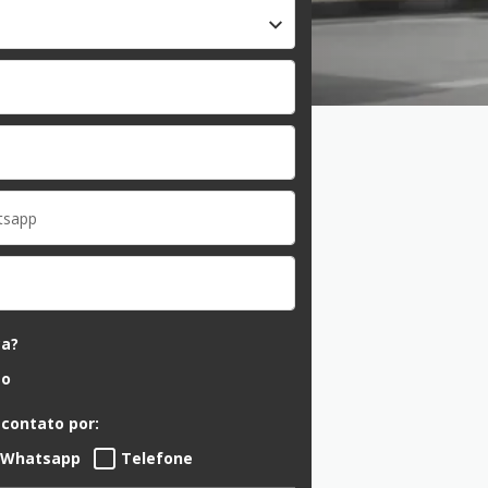
ca?
ão
 contato por:
Whatsapp
Telefone